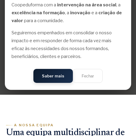
Coopeduforma com a
intervenção na área social
, a
NESTA PÁGINA
excelência na formação
, a
inovação
e a
criação de
valor
para a comunidade.
Serviços para Autarquias
01
Seguiremos empenhados em consolidar o nosso
impacto e em responder de forma cada vez mais
Serviços para Terceiro Setor
02
eficaz às necessidades dos nossos formandos,
beneficiários, clientes e parceiros.
Portfólio nacional
—
Saber mais
Fechar
A NOSSA EQUIPA
Uma equipa multidisciplinar de