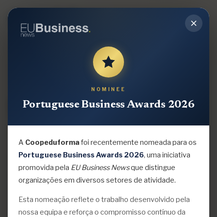
NOMINEE
COOPEDUFORMA
Serviços &
Portuguese Business Awards 2026
Portfólio
A
Coopeduforma
foi recentemente nomeada para os
Portuguese Business Awards 2026
, uma iniciativa
Soluções especializadas para autarquias e
promovida pela
EU Business News
que distingue
entidades do terceiro setor — da estratégia à
organizações em diversos setores de atividade.
candidatura, da qualidade à execução no terreno.
Esta nomeação reflete o trabalho desenvolvido pela
nossa equipa e reforça o compromisso contínuo da