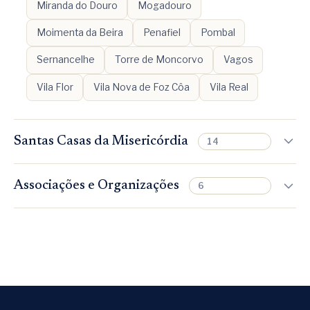
Miranda do Douro
Mogadouro
Moimenta da Beira
Penafiel
Pombal
Sernancelhe
Torre de Moncorvo
Vagos
Vila Flor
Vila Nova de Foz Côa
Vila Real
Santas Casas da Misericórdia
14
Redinha
Caldas da Rainha
Lajes do Pico
Associações e Organizações
6
Alandroal
Alcantarilha
Borba
Constância
ALMATUA
APPACDM de Elvas
Nisa
Portimão
Sernancelhe
Sines
APPACDM de Sabrosa
APPACDM Valpaços
Sintra
Vila de Rei
Vila Pouca de Aguiar
Associação Cultural e Recreativa de Travassós
Associação das Mulheres Aguiarenses