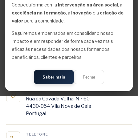
Coopeduforma com a
intervenção na área social
, a
excelência na formação
, a
inovação
e a
criação de
valor
para a comunidade.
ENTRE EM CONTACTO
Seguiremos empenhados em consolidar o nosso
Como podemos
ajudar?
impacto e em responder de forma cada vez mais
eficaz às necessidades dos nossos formandos,
Não hesite em contactar-nos por qualquer um destes
beneficiários, clientes e parceiros.
meios. Teremos todo o gosto em conversar sobre os
desafios da sua organização.
Saber mais
Fechar
MORADA
Rua da Cavada Velha, N.º 60
4430-054 Vila Nova de Gaia
Portugal
TELEFONE