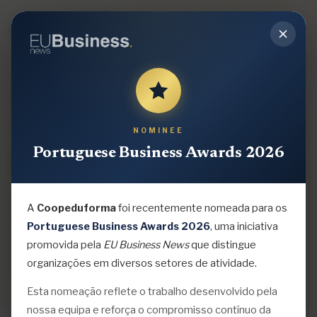
NOMINEE
CONTACTOS
Portuguese Business Awards 2026
Fale
connosco
Estamos disponíveis para ajudar a sua organização
A
Coopeduforma
foi recentemente nomeada para os
a alcançar o seu potencial máximo. Escolha o canal
Portuguese Business Awards 2026
, uma iniciativa
promovida pela
EU Business News
que distingue
que preferir — respondemos em menos de 24
organizações em diversos setores de atividade.
horas úteis.
Esta nomeação reflete o trabalho desenvolvido pela
nossa equipa e reforça o compromisso contínuo da