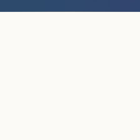
DISPONÍVEL AGORA
A app TAXI
já está cá
Inclusão, palavra a palavra
A app educativa TAXI já pode ser descarregada para
Android e iOS. Uma forma divertida e inovadora de
praticar português, explorar emoções e aprender
sobre inclusão.
DISPONÍVEL NO
DESCARREGAR NA
Google Play
App Store