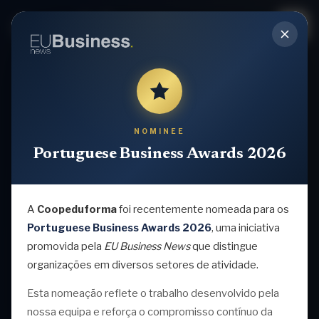
NOMINEE
Portuguese Business Awards 2026
A
Coopeduforma
foi recentemente nomeada para os
Portuguese Business Awards 2026
, uma iniciativa
promovida pela
EU Business News
que distingue
organizações em diversos setores de atividade.
Esta nomeação reflete o trabalho desenvolvido pela
nossa equipa e reforça o compromisso contínuo da